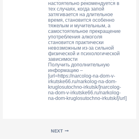
настоятельно рекомендуется в
тех случаях, когда запой
затягивается на длительное
время, становится особенно
тяжелым и мучительным, а
самостоятельное прекращение
употребления алкоголя
становится практически
невозможным из-за сильной
физической и психологической
зависимости
Получить дополнительную
информацию –
[url=https://narcolog-na-dom-v-
irkutske66.ru/narkolog-na-dom-
kruglosutochno-irkutsk/]narcolog-
na-dom-v-irkutske66.ru/narkolog-
na-dom-kruglosutochno-irkutsk/[/url]
NEXT