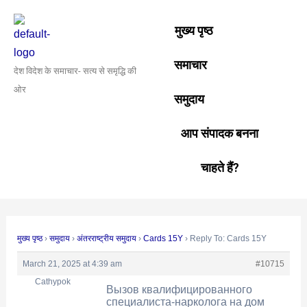
Skip
Post
to
navigation
मुख्य पृष्ठ
content
समाचार
देश विदेश के समाचार- सत्य से समृद्धि की
ओर
समुदाय
आप संपादक बनना
चाहते हैं?
मुख्य पृष्ठ
›
समुदाय
›
अंतरराष्ट्रीय समुदाय
›
Cards 15Y
›
Reply To: Cards 15Y
March 21, 2025 at 4:39 am
#10715
Cathypok
Вызов квалифицированного
специалиста-нарколога на дом