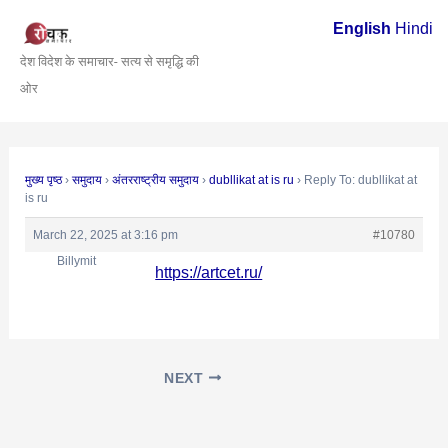
Skip
Post
English
Hindi
to
navigation
देश विदेश के समाचार- सत्य से समृद्धि की
content
ओर
मुख्य पृष्ठ
›
समुदाय
›
अंतरराष्ट्रीय समुदाय
›
dubllikat at is ru
›
Reply To: dubllikat at
is ru
March 22, 2025 at 3:16 pm
#10780
Billymit
https://artcet.ru/
NEXT