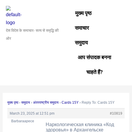
Skip
Post
to
navigation
मुख्य पृष्ठ
content
समाचार
देश विदेश के समाचार- सत्य से समृद्धि की
ओर
समुदाय
आप संपादक बनना
चाहते हैं?
मुख्य पृष्ठ
›
समुदाय
›
अंतरराष्ट्रीय समुदाय
›
Cards 15Y
›
Reply To: Cards 15Y
March 23, 2025 at 12:51 pm
#10819
Barbaraapece
Наркологическая клиника «Код
здоровья» в Архангельске