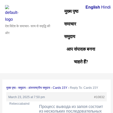
Skip
Post
English
Hindi
to
navigation
मुख्य पृष्ठ
content
समाचार
देश विदेश के समाचार- सत्य से समृद्धि की
ओर
समुदाय
आप संपादक बनना
चाहते हैं?
मुख्य पृष्ठ
›
समुदाय
›
अंतरराष्ट्रीय समुदाय
›
Cards 15Y
›
Reply To: Cards 15Y
March 23, 2025 at 7:50 pm
#10832
Rebeccabaind
Процесс вывода из запоя состоит
из нескольких последовательных