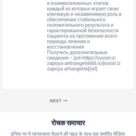
и взаимосвязанных этапов,
каждый из которых играет свою
ключевую и незаменимую роль в
обеспечении стабильного
положительного результата и
гарантированной безопасности
пациента на протяжении всего
периода лечения и
восстановления
Получить дополнительные
сведения – [url=https://vyvod-iz-
zapoya-arkhangelsk66.ru/]vivod iz
zapoya arhangelsk[/url]
NEXT
रोचक समाचार
दुनिया भर में जागरूकता फैलाने की पहल के साथ एक समर्पित मीडिया