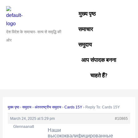
Skip
Post
to
navigation
मुख्य पृष्ठ
content
समाचार
देश विदेश के समाचार- सत्य से समृद्धि की
ओर
समुदाय
आप संपादक बनना
चाहते हैं?
मुख्य पृष्ठ
›
समुदाय
›
अंतरराष्ट्रीय समुदाय
›
Cards 15Y
›
Reply To: Cards 15Y
March 24, 2025 at 5:29 pm
#10865
Glennaanatt
Наши
высококвалифицированные