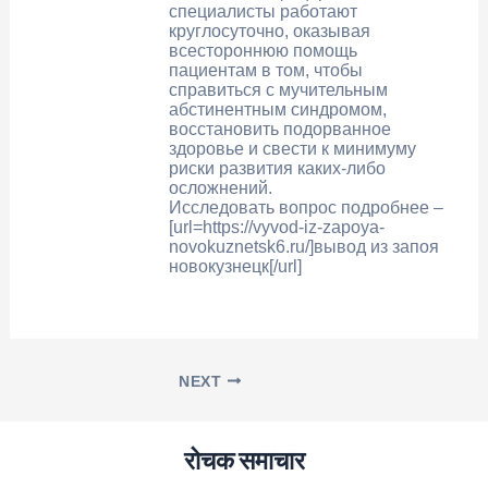
специалисты работают
круглосуточно, оказывая
всестороннюю помощь
пациентам в том, чтобы
справиться с мучительным
абстинентным синдромом,
восстановить подорванное
здоровье и свести к минимуму
риски развития каких-либо
осложнений.
Исследовать вопрос подробнее –
[url=https://vyvod-iz-zapoya-
novokuznetsk6.ru/]вывод из запоя
новокузнецк[/url]
NEXT
रोचक समाचार