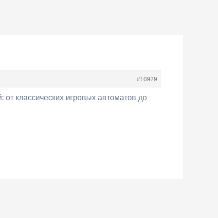
#10929
 от классических игровых автоматов до