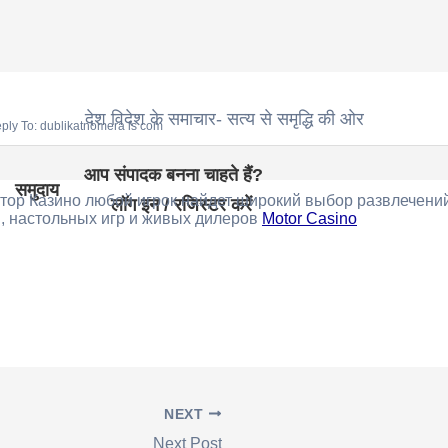
देश विदेश के समाचार- सत्य से समृद्धि की ओर
ply To: dublikatnomera is com
आप संपादक बनना चाहते हैं?
समुदाय
ор Казино любой игрок найдет широкий выбор развлечений:
लॉग इन / रजिस्टर करें
, настольных игр и живых дилеров
Motor Casino
NEXT
Next Post