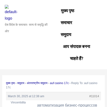
Skip
Post
to
navigation
मुख्य पृष्ठ
content
समाचार
देश विदेश के समाचार- सत्य से समृद्धि की
ओर
समुदाय
आप संपादक बनना
चाहते हैं?
मुख्य पृष्ठ
›
समुदाय
›
अंतरराष्ट्रीय समुदाय
›
auf casino 17c
›
Reply To: auf casino
17c
March 30, 2025 at 12:38 am
#11014
Vincentstita
автоматизация бизнес-процессов