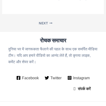
NEXT
रोचक समाचार
दुनिया भर में जागरूकता फैलाने की पहल के साथ एक समर्पित मीडिया
टीम। यदि आप हमारे वीडियो का आनंद लेते हैं, तो कृपया लाइक,
कमेंट और शेयर करें।
Facebook
Twitter
Instagram
संपर्क करें