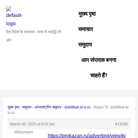
Skip
Post
to
navigation
मुख्य पृष्ठ
content
समाचार
देश विदेश के समाचार- सत्य से समृद्धि की
ओर
समुदाय
आप संपादक बनना
चाहते हैं?
मुख्य पृष्ठ
›
समुदाय
›
अंतरराष्ट्रीय समुदाय
›
dubllikat at is ru
›
Reply To: dubllikat at
is ru
March 30, 2025 at 9:02 pm
#11030
Wilburwem
https://prokazan.ru/adverting/view/ki