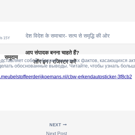
देश विदेश के समाचार- सत्य से समृद्धि की ओर
ds 15Y
आप संपादक बनना चाहते हैं?
समुदाय
едставляет собой сборник полезных фактов, касающихся а
लॉग इन / रजिस्टर करें
делать обоснованные выводы. Читайте, чтобы узнать больш
w.meubelstoffeerderijkoemans.nl/cbw-erkendautosticker-3f8cb2
NEXT
Next Post