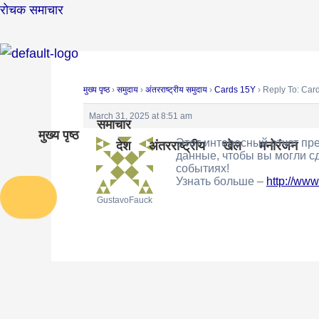
Skip
Post
रोचक समाचार
to
navigation
content
मुख्य पृष्ठ
›
समुदाय
›
अंतरराष्ट्रीय समुदाय
›
Cards 15Y
›
Reply To: Car
March 31, 2025 at 8:51 am
समाचार
मुख्य पृष्ठ
Этот интересный отчет пр
देश
अंतरराष्ट्रीय
खेल
मनोरंजन
данные, чтобы вы могли с
событиях!
Узнать больше –
http://ww
Humberger Toggle Menu
GustavoFauck