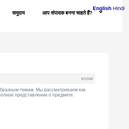
English
Hindi
समुदाय
आप संपादक बनना चाहते हैं?
#11048
образным темам. Мы рассматриваем как
полное представление о предмете.