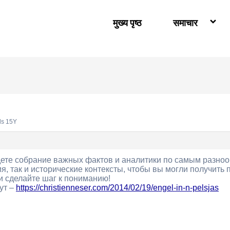
मुख्य पृष्ठ
समाचार
ds 15Y
дете собрание важных фактов и аналитики по самым разно
, так и исторические контексты, чтобы вы могли получить 
и сделайте шаг к пониманию!
ут –
https://christienneser.com/2014/02/19/engel-in-n-pelsjas