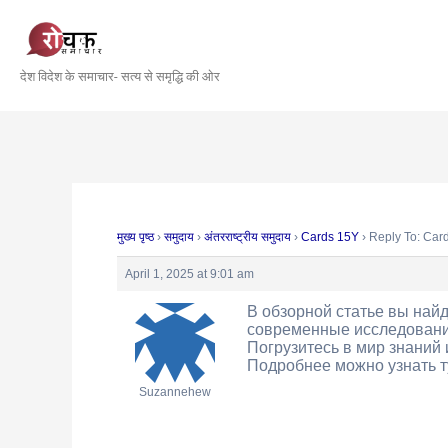
Skip
Post
to
navigation
content
देश विदेश के समाचार- सत्य से समृद्धि की ओर
मुख्य पृष्ठ
›
समुदाय
›
अंतरराष्ट्रीय समुदाय
›
Cards 15Y
›
Reply To: Car
April 1, 2025 at 9:01 am
В обзорной статье вы най
современные исследования
Погрузитесь в мир знаний 
Подробнее можно узнать т
Suzannehew