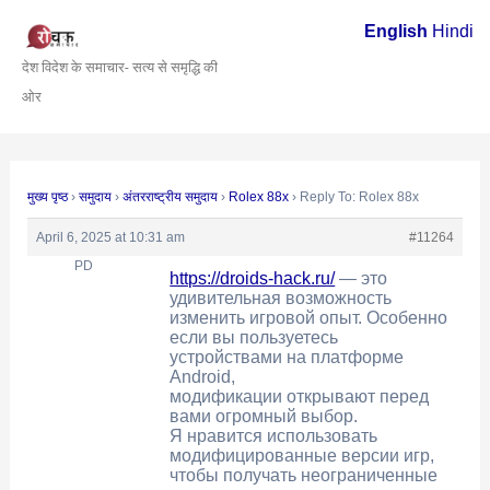
Skip
Post
English
Hindi
to
navigation
देश विदेश के समाचार- सत्य से समृद्धि की
content
ओर
मुख्य पृष्ठ
›
समुदाय
›
अंतरराष्ट्रीय समुदाय
›
Rolex 88x
›
Reply To: Rolex 88x
April 6, 2025 at 10:31 am
#11264
PD
https://droids-hack.ru/
— это
удивительная возможность
изменить игровой опыт. Особенно
если вы пользуетесь
устройствами на платформе
Android,
модификации открывают перед
вами огромный выбор.
Я нравится использовать
модифицированные версии игр,
чтобы получать неограниченные