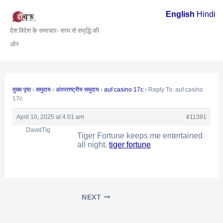
Skip
Post
English
Hindi
to
navigation
देश विदेश के समाचार- सत्य से समृद्धि की
content
ओर
मुख्य पृष्ठ
›
समुदाय
›
अंतरराष्ट्रीय समुदाय
›
auf casino 17c
›
Reply To: auf casino
17c
April 10, 2025 at 4:01 am
#11391
DavidTig
Tiger Fortune keeps me entertained
all night.
tiger fortune
NEXT