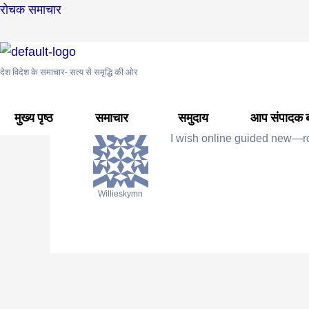
Skip
Post
रोचक समाचार
to
navigation
content
देश विदेश के समाचार- सत्य से समृद्धि की ओर
मुख्य पृष्ठ
›
समुदाय
›
अंतरराष्ट्रीय समुदाय
›
auf casino 17c
›
Reply To: 
April 14, 2025 at 6:33 am
मुख्य पृष्ठ
समाचार
समुदाय
आप संपादक बन
I wish online guided new—ro
Willieskymn