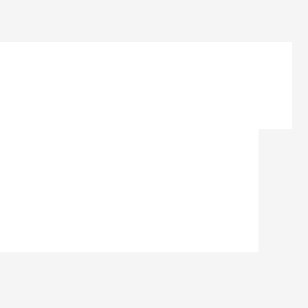
#11676