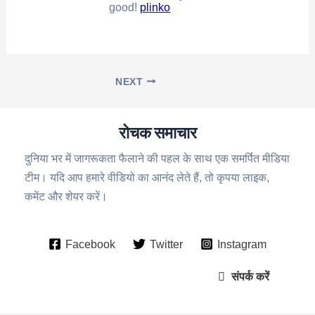
good!
plinko
NEXT
रोचक समाचार
दुनिया भर में जागरूकता फैलाने की पहल के साथ एक समर्पित मीडिया
टीम। यदि आप हमारे वीडियो का आनंद लेते हैं, तो कृपया लाइक,
कमेंट और शेयर करें।
Facebook
Twitter
Instagram
संपर्क करें