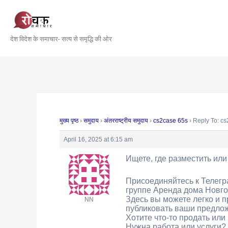
Skip
Post
to
navigation
content
देश विदेश के समाचार- सत्य से समृद्धि की ओर
मुख्य पृष्ठ
›
समुदाय
›
अंतरराष्ट्रीय समुदाय
›
cs2case 65s
›
Reply To: c
April 16, 2025 at 6:15 am
Ищете, где разместить ил
Присоединяйтесь к Телег
группе Аренда дома Новго
Здесь вы можете легко и п
NN
публиковать ваши предлож
Хотите что-то продать или
Нужна работа или услуги?