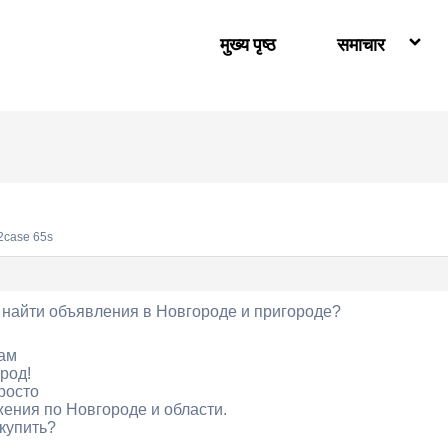
मुख्य पृष्ठ
समाचार
s2case 65s
и найти объявления в Новгороде и пригороде?
рам
род!
росто
ения по Новгороде и области.
 купить?