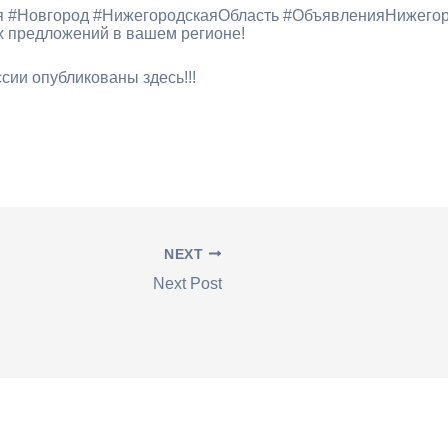
ния #Новгород #НижегородскаяОбласть #ОбъявленияНижего
их предложений в вашем регионе!
сии опубликованы здесь!!!
NEXT
Next Post