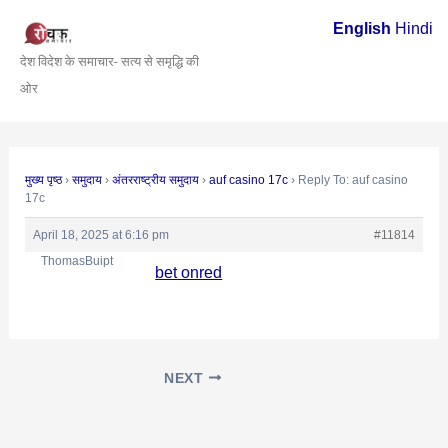
Skip
Post
English
Hindi
to
navigation
देश विदेश के समाचार- सत्य से समृद्धि की
content
ओर
मुख्य पृष्ठ
›
समुदाय
›
अंतरराष्ट्रीय समुदाय
›
auf casino 17c
›
Reply To: auf casino
17c
April 18, 2025 at 6:16 pm
#11814
ThomasBuipt
bet onred
NEXT