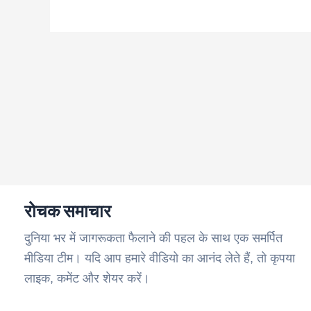
रोचक समाचार
दुनिया भर में जागरूकता फैलाने की पहल के साथ एक समर्पित
मीडिया टीम। यदि आप हमारे वीडियो का आनंद लेते हैं, तो कृपया
लाइक, कमेंट और शेयर करें।