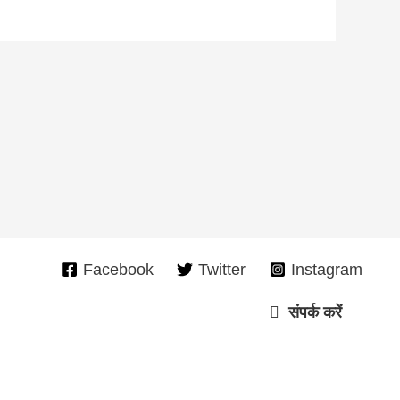
Facebook
Twitter
Instagram
संपर्क करें