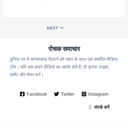
NEXT
रोचक समाचार
दुनिया भर में जागरूकता फैलाने की पहल के साथ एक समर्पित मीडिया
टीम। यदि आप हमारे वीडियो का आनंद लेते हैं, तो कृपया लाइक,
कमेंट और शेयर करें।
Facebook
Twitter
Instagram
संपर्क करें