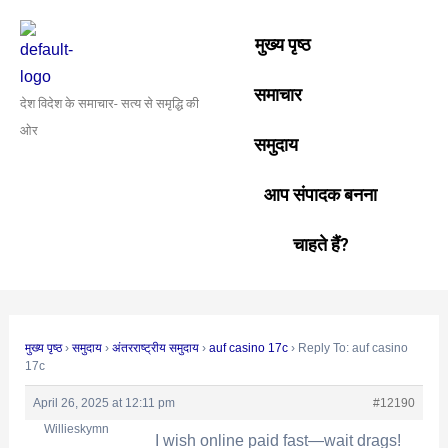
Skip
Post
to
navigation
मुख्य पृष्ठ
content
समाचार
देश विदेश के समाचार- सत्य से समृद्धि की
ओर
समुदाय
आप संपादक बनना
चाहते हैं?
मुख्य पृष्ठ
›
समुदाय
›
अंतरराष्ट्रीय समुदाय
›
auf casino 17c
›
Reply To: auf casino
17c
April 26, 2025 at 12:11 pm
#12190
Willieskymn
I wish online paid fast—wait drags!