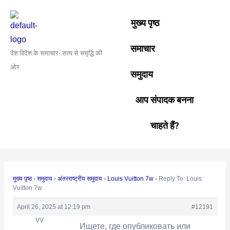
Skip
Post
to
navigation
मुख्य पृष्ठ
content
समाचार
देश विदेश के समाचार- सत्य से समृद्धि की
ओर
समुदाय
आप संपादक बनना
चाहते हैं?
मुख्य पृष्ठ
›
समुदाय
›
अंतरराष्ट्रीय समुदाय
›
Louis Vuitton 7w
›
Reply To: Louis
Vuitton 7w
April 26, 2025 at 12:19 pm
#12191
VV
Ищете, где опубликовать или