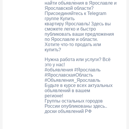
найти объявления в Ярославле и
Ярославской области?
Присоединяйтесь к Telegram
группе Купить
квартиру Ярославль! Здесь вы
сможете легко и быстро
публиковать ваши предложения
по Ярославле и области.
Хотите что-то продать или
купить?
Нужна работа или услуги? Всё
это у нас!
#объявления #Ярославль
#ЯрославскаяОбласть
#Объявления_Ярославль
Будьте в курсе всех актуальных
объявлений в вашем
регионе!
Группы остальных городов
России опубликованы здесь..
доски объявлений РФ