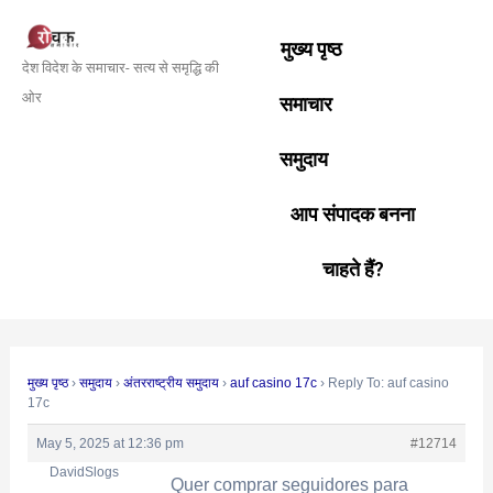
Skip
Post
to
navigation
मुख्य पृष्ठ
देश विदेश के समाचार- सत्य से समृद्धि की
content
ओर
समाचार
समुदाय
आप संपादक बनना
चाहते हैं?
मुख्य पृष्ठ
›
समुदाय
›
अंतरराष्ट्रीय समुदाय
›
auf casino 17c
›
Reply To: auf casino
17c
May 5, 2025 at 12:36 pm
#12714
DavidSlogs
Quer
comprar seguidores para