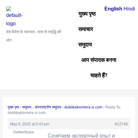
Skip
Post
English
Hindi
to
navigation
मुख्य पृष्ठ
content
समाचार
देश विदेश के समाचार- सत्य से समृद्धि की
ओर
समुदाय
आप संपादक बनना
चाहते हैं?
मुख्य पृष्ठ
›
समुदाय
›
अंतरराष्ट्रीय समुदाय
›
dublikatnomera is com
›
Reply To:
dublikatnomera is com
May 5, 2025 at 5:43 pm
#12740
Delbertbalia
Сочетаем экспертный опыт и