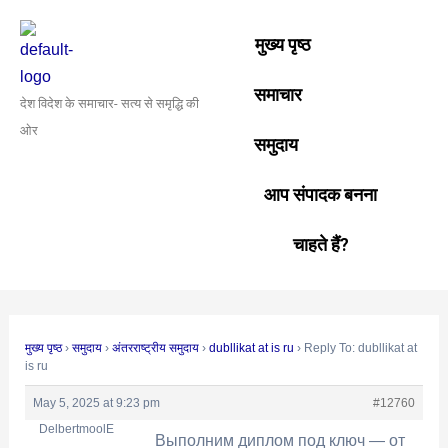
Skip
Post
to
navigation
मुख्य पृष्ठ
content
समाचार
देश विदेश के समाचार- सत्य से समृद्धि की
ओर
समुदाय
आप संपादक बनना
चाहते हैं?
मुख्य पृष्ठ
›
समुदाय
›
अंतरराष्ट्रीय समुदाय
›
dubllikat at is ru
›
Reply To: dubllikat at
is ru
May 5, 2025 at 9:23 pm
#12760
DelbertmoolE
Выполним диплом под ключ — от