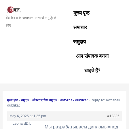
Skip
Post
to
navigation
मुख्य पृष्ठ
देश विदेश के समाचार- सत्य से समृद्धि की
content
ओर
समाचार
समुदाय
आप संपादक बनना
चाहते हैं?
मुख्य पृष्ठ
›
समुदाय
›
अंतरराष्ट्रीय समुदाय
›
avtoznak dublikat
›
Reply To: avtoznak
dublikat
May 6, 2025 at 1:35 pm
#12835
LeonardDib
Мы разрабатываем дипломы«под