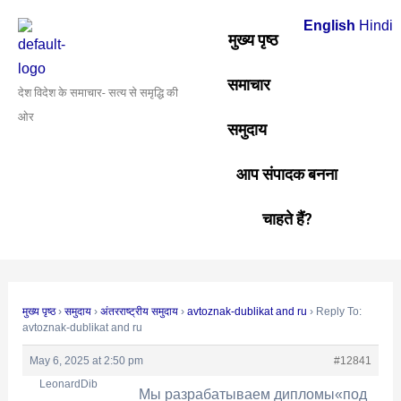
Skip
Post
English
Hindi
to
navigation
मुख्य पृष्ठ
content
समाचार
देश विदेश के समाचार- सत्य से समृद्धि की
ओर
समुदाय
आप संपादक बनना
चाहते हैं?
मुख्य पृष्ठ
›
समुदाय
›
अंतरराष्ट्रीय समुदाय
›
avtoznak-dublikat and ru
›
Reply To:
avtoznak-dublikat and ru
May 6, 2025 at 2:50 pm
#12841
LeonardDib
Мы разрабатываем дипломы«под