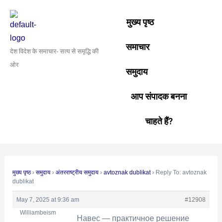
Skip
Post
to
navigation
मुख्य पृष्ठ
content
समाचार
देश विदेश के समाचार- सत्य से समृद्धि की
ओर
समुदाय
आप संपादक बनना
चाहते हैं?
मुख्य पृष्ठ
›
समुदाय
›
अंतरराष्ट्रीय समुदाय
›
avtoznak dublikat
›
Reply To: avtoznak
dublikat
May 7, 2025 at 9:36 am
#12908
Williambeism
Навес — практичное решение