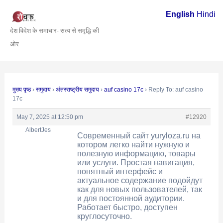
Skip
Post
English
Hindi
to
navigation
देश विदेश के समाचार- सत्य से समृद्धि की
content
ओर
मुख्य पृष्ठ
›
समुदाय
›
अंतरराष्ट्रीय समुदाय
›
auf casino 17c
›
Reply To: auf casino
17c
May 7, 2025 at 12:50 pm
#12920
AlbertJes
Современный сайт
yuryloza.ru на
котором легко найти нужную и
полезную информацию, товары
или услуги. Простая навигация,
понятный интерфейс и
актуальное содержание подойдут
как для новых пользователей, так
и для постоянной аудитории.
Работает быстро, доступен
круглосуточно.