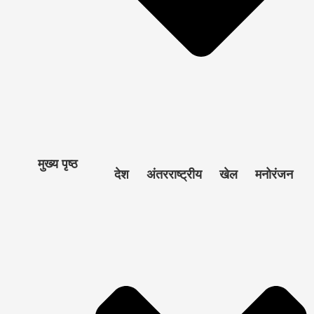
मुख्य पृष्ठ
देश
अंतरराष्ट्रीय
खेल
मनोरंजन