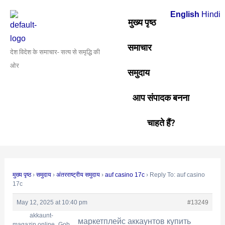
Skip
Post
English
Hindi
to
navigation
मुख्य पृष्ठ
content
समाचार
देश विदेश के समाचार- सत्य से समृद्धि की
ओर
समुदाय
आप संपादक बनना
चाहते हैं?
मुख्य पृष्ठ
›
समुदाय
›
अंतरराष्ट्रीय समुदाय
›
auf casino 17c
›
Reply To: auf casino
17c
May 12, 2025 at 10:40 pm
#13249
akkaunt-
маркетплейс аккаунтов
купить
magazin.online_Gob