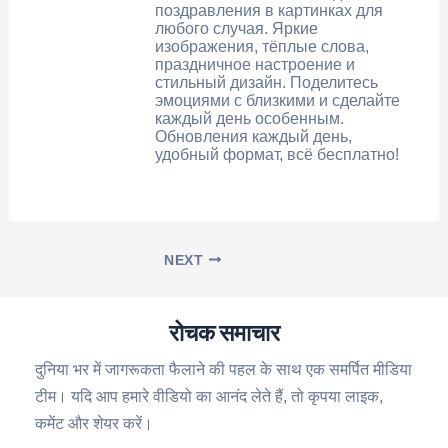
поздравления в картинках для
любого случая. Яркие
изображения, тёплые слова,
праздничное настроение и
стильный дизайн. Поделитесь
эмоциями с близкими и сделайте
каждый день особенным.
Обновления каждый день,
удобный формат, всё бесплатно!
NEXT
रोचक समाचार
दुनिया भर में जागरूकता फैलाने की पहल के साथ एक समर्पित मीडिया
टीम। यदि आप हमारे वीडियो का आनंद लेते हैं, तो कृपया लाइक,
कमेंट और शेयर करें।