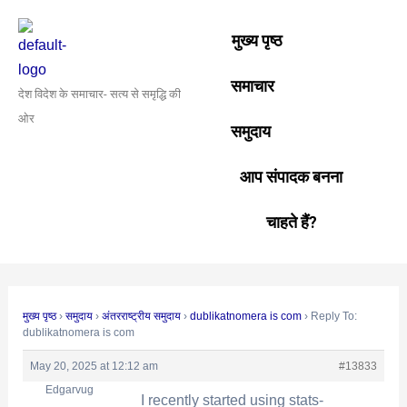
Skip
Post
to
navigation
मुख्य पृष्ठ
content
समाचार
देश विदेश के समाचार- सत्य से समृद्धि की
ओर
समुदाय
आप संपादक बनना
चाहते हैं?
मुख्य पृष्ठ
›
समुदाय
›
अंतरराष्ट्रीय समुदाय
›
dublikatnomera is com
›
Reply To:
dublikatnomera is com
May 20, 2025 at 12:12 am
#13833
Edgarvug
I recently started using stats-