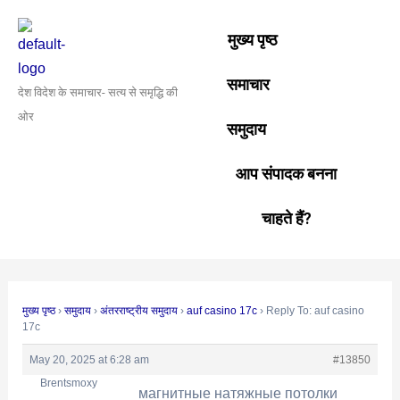
Skip
Post
to
navigation
मुख्य पृष्ठ
content
समाचार
देश विदेश के समाचार- सत्य से समृद्धि की
ओर
समुदाय
आप संपादक बनना
चाहते हैं?
मुख्य पृष्ठ
›
समुदाय
›
अंतरराष्ट्रीय समुदाय
›
auf casino 17c
›
Reply To: auf casino
17c
May 20, 2025 at 6:28 am
#13850
Brentsmoxy
магнитные натяжные потолки