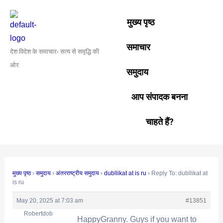
Skip
Post
to
navigation
मुख्य पृष्ठ
content
समाचार
देश विदेश के समाचार- सत्य से समृद्धि की
ओर
समुदाय
आप संपादक बनना
चाहते हैं?
मुख्य पृष्ठ
›
समुदाय
›
अंतरराष्ट्रीय समुदाय
›
dubllikat at is ru
›
Reply To: dubllikat at
is ru
May 20, 2025 at 7:03 am
#13851
Robertdob
HappyGranny. Guys if you wаnt to