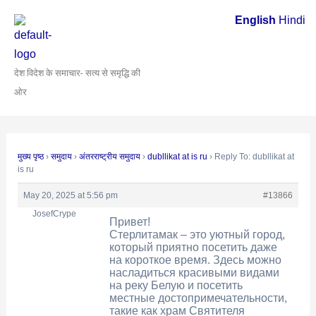
Skip
Post
English
Hindi
to
navigation
content
देश विदेश के समाचार- सत्य से समृद्धि की
ओर
मुख्य पृष्ठ
›
समुदाय
›
अंतरराष्ट्रीय समुदाय
›
dubllikat at is ru
›
Reply To: dubllikat at
is ru
May 20, 2025 at 5:56 pm
#13866
JosefCrype
Привет!
Стерлитамак – это уютный город,
который приятно посетить даже
на короткое время. Здесь можно
насладиться красивыми видами
на реку Белую и посетить
местные достопримечательности,
такие как храм Святителя