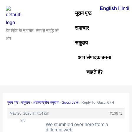
Skip
Post
English
Hindi
to
navigation
मुख्य पृष्ठ
content
समाचार
देश विदेश के समाचार- सत्य से समृद्धि की
ओर
समुदाय
आप संपादक बनना
चाहते हैं?
मुख्य पृष्ठ
›
समुदाय
›
अंतरराष्ट्रीय समुदाय
›
Gucci 67H
›
Reply To: Gucci 67H
May 20, 2025 at 7:14 pm
#13871
YG
We stumbled over here from a
different web