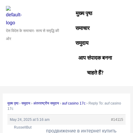
Skip
Post
to
navigation
मुख्य पृष्ठ
content
समाचार
देश विदेश के समाचार- सत्य से समृद्धि की
ओर
समुदाय
आप संपादक बनना
चाहते हैं?
मुख्य पृष्ठ
›
समुदाय
›
अंतरराष्ट्रीय समुदाय
›
auf casino 17c
›
Reply To: auf casino
17c
May 24, 2025 at 5:16 am
#14115
RussellBut
продвижение в интернет
купить