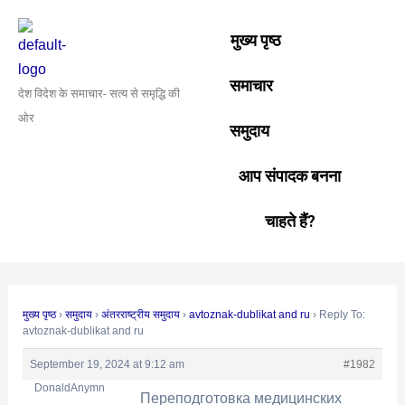
Skip
Post
to
navigation
मुख्य पृष्ठ
content
समाचार
देश विदेश के समाचार- सत्य से समृद्धि की
ओर
समुदाय
आप संपादक बनना
चाहते हैं?
मुख्य पृष्ठ
›
समुदाय
›
अंतरराष्ट्रीय समुदाय
›
avtoznak-dublikat and ru
›
Reply To:
avtoznak-dublikat and ru
September 19, 2024 at 9:12 am
#1982
DonaldAnymn
Переподготовка медицинских