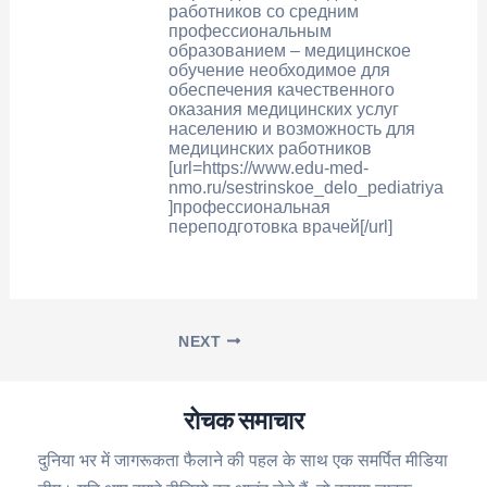
работников со средним
профессиональным
образованием – медицинское
обучение необходимое для
обеспечения качественного
оказания медицинских услуг
населению и возможность для
медицинских работников
[url=https://www.edu-med-
nmo.ru/sestrinskoe_delo_pediatriya
]профессиональная
переподготовка врачей[/url]
NEXT
रोचक समाचार
दुनिया भर में जागरूकता फैलाने की पहल के साथ एक समर्पित मीडिया