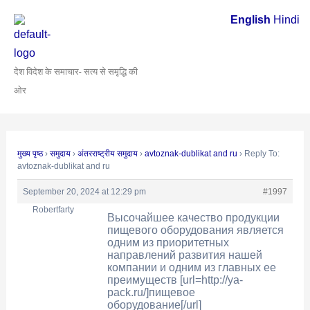
Skip
Post
English
Hindi
to
navigation
content
देश विदेश के समाचार- सत्य से समृद्धि की
ओर
मुख्य पृष्ठ
›
समुदाय
›
अंतरराष्ट्रीय समुदाय
›
avtoznak-dublikat and ru
›
Reply To:
avtoznak-dublikat and ru
September 20, 2024 at 12:29 pm
#1997
Robertfarty
Высочайшее качество продукции
пищевого оборудования является
одним из приоритетных
направлений развития нашей
компании и одним из главных ее
преимуществ [url=http://ya-
pack.ru/]пищевое
оборудование[/url]