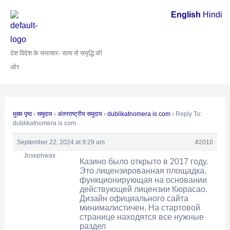
Skip
Post
English
Hindi
to
navigation
content
देश विदेश के समाचार- सत्य से समृद्धि की
ओर
मुख्य पृष्ठ
›
समुदाय
›
अंतरराष्ट्रीय समुदाय
›
dublikatnomera is com
›
Reply To:
dublikatnomera is com
September 22, 2024 at 9:29 am
#2010
Josephwax
Казино было открыто в 2017 году.
Это лицензированная площадка,
функционирующая на основании
действующей лицензии Кюрасао.
Дизайн официального сайта
минималистичен. На стартовой
странице находятся все нужные
раздел