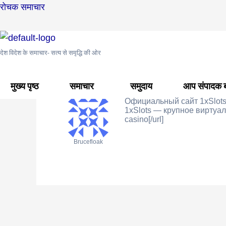
Skip
Post
रोचक समाचार
to
navigation
content
देश विदेश के समाचार- सत्य से समृद्धि की ओर
मुख्य पृष्ठ
›
समुदाय
›
अंतरराष्ट्रीय समुदाय
›
dubllikat from ru
›
Reply To:
October 9, 2024 at 6:57 am
मुख्य पृष्ठ
समाचार
समुदाय
आप संपादक बन
Официальный сайт 1xSlots
1xSlots — крупное виртуаль
casino[/url]
Brucefloak