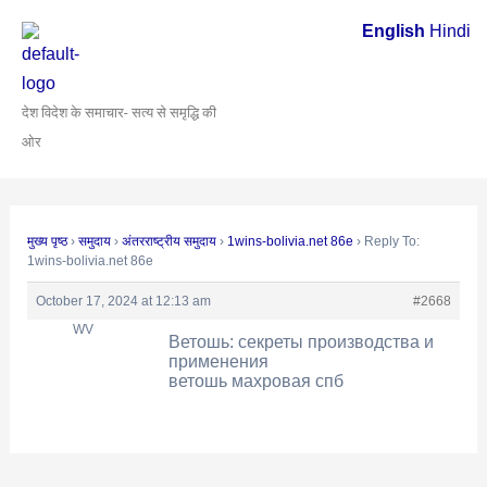
Skip
Post
English
Hindi
to
navigation
content
देश विदेश के समाचार- सत्य से समृद्धि की
ओर
मुख्य पृष्ठ
›
समुदाय
›
अंतरराष्ट्रीय समुदाय
›
1wins-bolivia.net 86e
›
Reply To:
1wins-bolivia.net 86e
October 17, 2024 at 12:13 am
#2668
WV
Ветошь: секреты производства и
применения
ветошь махровая спб