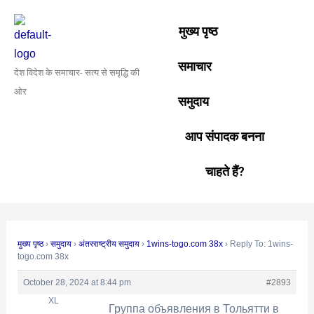
Skip
Post
to
navigation
मुख्य पृष्ठ
content
समाचार
देश विदेश के समाचार- सत्य से समृद्धि की
ओर
समुदाय
आप संपादक बनना
चाहते हैं?
मुख्य पृष्ठ
›
समुदाय
›
अंतरराष्ट्रीय समुदाय
›
1wins-togo.com 38x
›
Reply To: 1wins-
togo.com 38x
October 28, 2024 at 8:44 pm
#2893
XL
Группа объявления в Тольятти в