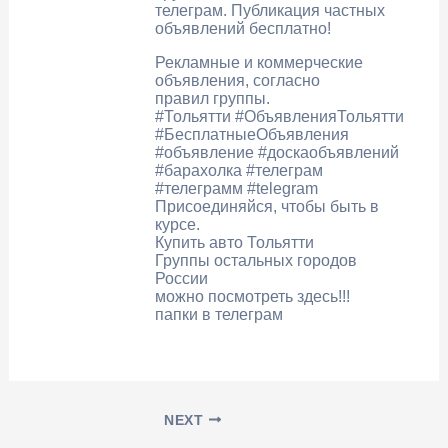
телеграм. Публикация частных
объявлений бесплатно!
Рекламные и коммерческие
объявления, согласно
правил группы.
#Тольятти #ОбъявленияТольятти
#БесплатныеОбъявления
#объявление #доскаобъявлений
#барахолка #телеграм
#телеграмм #telegram
Присоединяйся, чтобы быть в
курсе.
Купить авто Тольятти
Группы остальных городов
России
можно посмотреть здесь!!!
папки в телеграм
NEXT