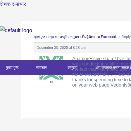
Skip
Post
रोचक समाचार
to
navigation
content
मुख्य पृष्ठ
›
समुदाय
›
राष्ट्रीय समुदाय
›
ปั้มผู้ติดตาม Facebook:.
›
Reply 
December 30, 2025 at 8:28 am
An impressive share! I’ve ju
was conducting a little rese
मुख्य पृष्ठ
समाचार
समुदाय
आप संपादक बनना चाहते ह
the fact that I stumbled upon
me to reword this…. Thanks f
thanks for spending time to t
JA
on your web page.Vedonlyö