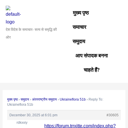
Skip
Post
to
navigation
मुख्य पृष्ठ
content
समाचार
देश विदेश के समाचार- सत्य से समृद्धि की
ओर
समुदाय
आप संपादक बनना
चाहते हैं?
मुख्य पृष्ठ
›
समुदाय
›
अंतरराष्ट्रीय समुदाय
›
Ukraineflora 51b
›
Reply To:
Ukraineflora 51b
December 30, 2025 at 6:01 pm
#30605
rdkxxiy
https://forum.trrxitte.com/index.php?