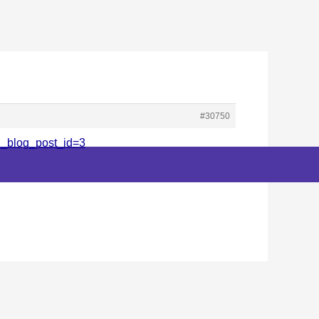
#30750
al_blog_post_id=3