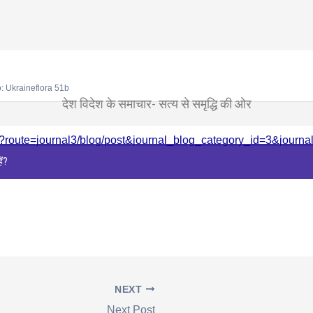
: Ukraineflora 51b
देश विदेश के समाचार- सत्य से समृद्धि की ओर
hp?route=journal3/blog/post&journal_blog_category_id=3&journ
ैं?
NEXT
Next Post