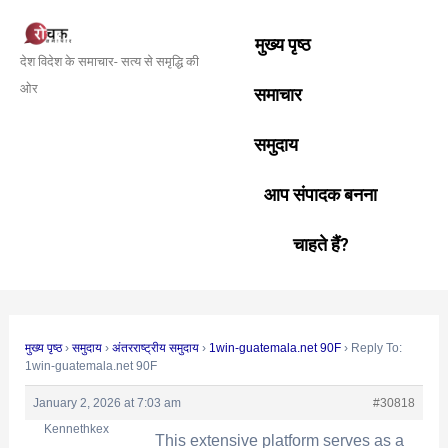
Skip
Post
to
navigation
मुख्य पृष्ठ
देश विदेश के समाचार- सत्य से समृद्धि की
content
ओर
समाचार
समुदाय
आप संपादक बनना
चाहते हैं?
मुख्य पृष्ठ
›
समुदाय
›
अंतरराष्ट्रीय समुदाय
›
1win-guatemala.net 90F
›
Reply To:
1win-guatemala.net 90F
January 2, 2026 at 7:03 am
#30818
Kennethkex
This extensive platform serves as a