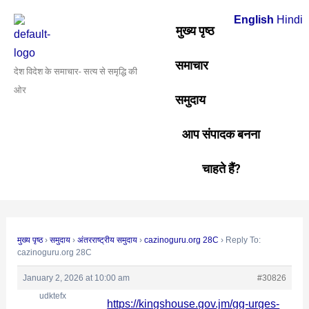
Skip
Post
English
Hindi
to
navigation
मुख्य पृष्ठ
content
समाचार
देश विदेश के समाचार- सत्य से समृद्धि की
ओर
समुदाय
आप संपादक बनना
चाहते हैं?
मुख्य पृष्ठ
›
समुदाय
›
अंतरराष्ट्रीय समुदाय
›
cazinoguru.org 28C
›
Reply To:
cazinoguru.org 28C
January 2, 2026 at 10:00 am
#30826
udktefx
https://kingshouse.gov.jm/gg-urges-