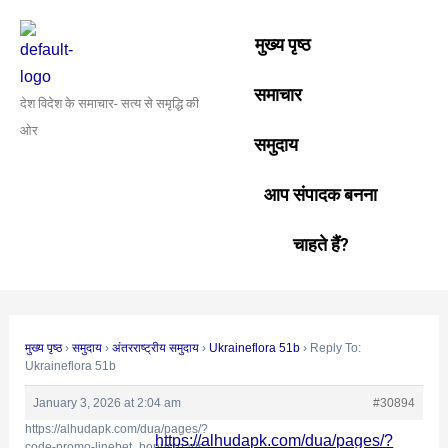
Skip
Post
to
navigation
मुख्य पृष्ठ
content
समाचार
देश विदेश के समाचार- सत्य से समृद्धि की
ओर
समुदाय
आप संपादक बनना
चाहते हैं?
मुख्य पृष्ठ
›
समुदाय
›
अंतरराष्ट्रीय समुदाय
›
Ukraineflora 51b
›
Reply To:
Ukraineflora 51b
January 3, 2026 at 2:04 am
#30894
https://alhudapk.com/dua/pages/?
https://alhudapk.com/dua/pages/?
code-promo-linebet_bonus-paris-