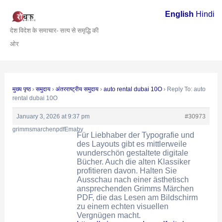
Skip
Post
English
Hindi
to
navigation
देश विदेश के समाचार- सत्य से समृद्धि की
content
ओर
मुख्य पृष्ठ
›
समुदाय
›
अंतरराष्ट्रीय समुदाय
›
auto rental dubai 10O
›
Reply To: auto
rental dubai 10O
January 3, 2026 at 9:37 pm
#30973
grimmsmarchenpdfEmaby
Für Liebhaber der Typografie und
des Layouts gibt es mittlerweile
wunderschön gestaltete digitale
Bücher. Auch die alten Klassiker
profitieren davon. Halten Sie
Ausschau nach einer ästhetisch
ansprechenden Grimms Märchen
PDF, die das Lesen am Bildschirm
zu einem echten visuellen
Vergnügen macht.